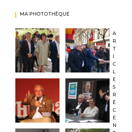
MA PHOTOTHÈQUE
A
R
T
I
C
L
E
S
R
É
C
E
N