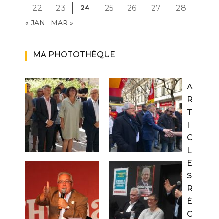
22
23
24
25
26
27
28
« JAN
MAR »
MA PHOTOTHÈQUE
A
R
T
I
C
L
E
S
R
É
C