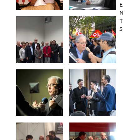
E
N
T
S