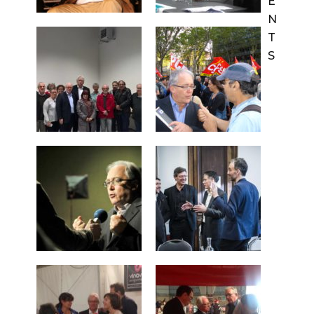
E
N
T
S