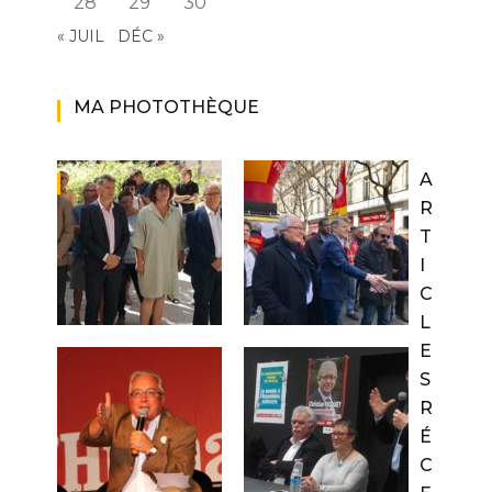
28
29
30
« JUIL
DÉC »
MA PHOTOTHÈQUE
A
R
T
I
C
L
E
S
R
É
C