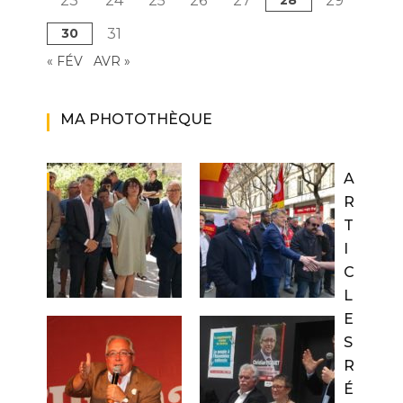
23
24
25
26
27
28
29
30
31
« FÉV
AVR »
MA PHOTOTHÈQUE
A
R
T
I
C
L
E
S
R
É