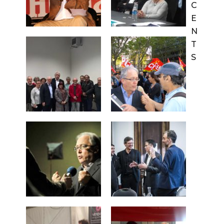
C
E
N
T
S