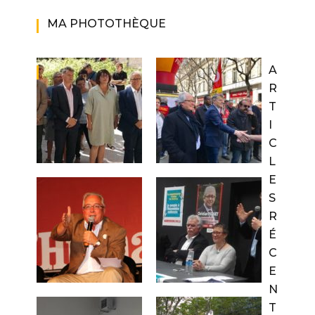
MA PHOTOTHÈQUE
A
R
T
I
C
L
E
S
R
É
C
E
N
T