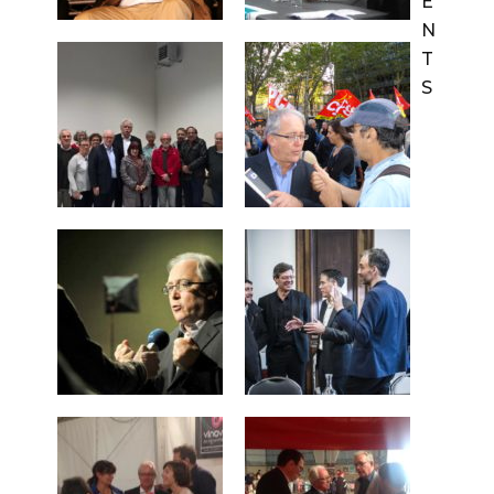
E
N
T
S