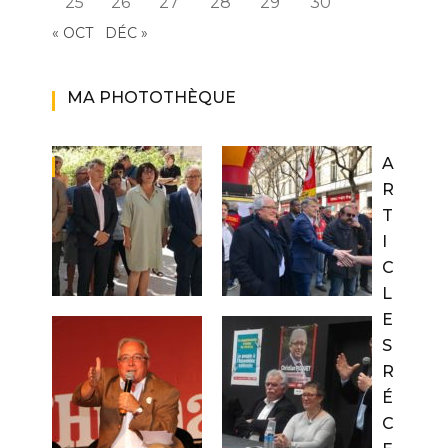
25
26
27
28
29
30
« OCT
DÉC »
MA PHOTOTHÈQUE
A
R
T
I
C
L
E
S
R
É
C