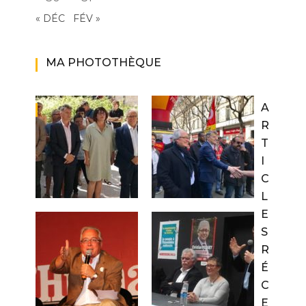
« DÉC
FÉV »
MA PHOTOTHÈQUE
A
R
T
I
C
L
E
S
R
É
C
E