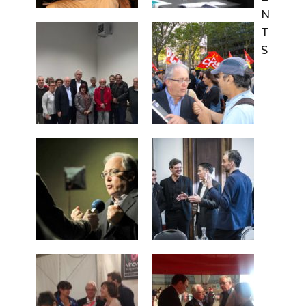
N
T
S