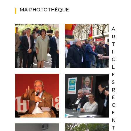
MA PHOTOTHÈQUE
A
R
T
I
C
L
E
S
R
É
C
E
N
T