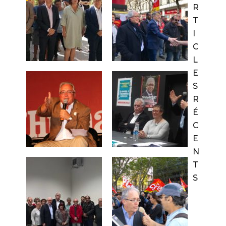
R
T
I
C
L
E
S
R
É
C
E
N
T
S