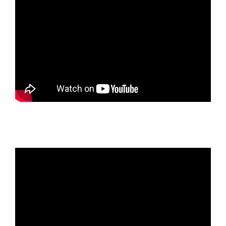
Octobre 17, cent ans après. À l’invitation des amis de
Léo Figuères, le 14 octobre 2017