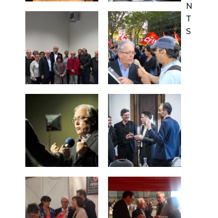
N
T
S