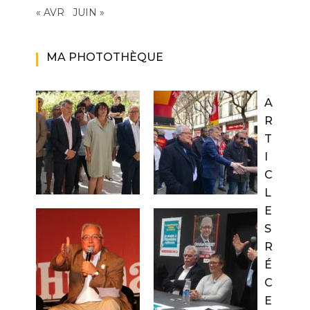
« AVR
JUIN »
MA PHOTOTHÈQUE
A
R
T
I
C
L
E
S
R
É
C
E