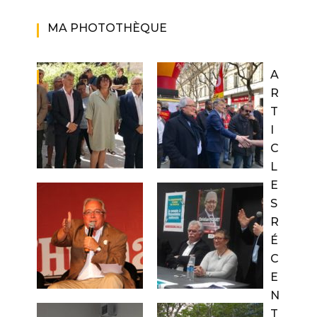
MA PHOTOTHÈQUE
A
R
T
I
C
L
E
S
R
É
C
E
N
T