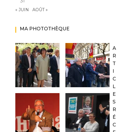
31
« JUIN
AOÛT »
MA PHOTOTHÈQUE
A
R
T
I
C
L
E
S
R
É
C