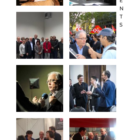
E
N
T
S