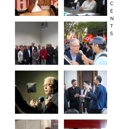
C
E
N
T
S