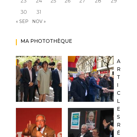
23
24
25
26
27
28
29
30
31
« SEP
NOV »
MA PHOTOTHÈQUE
A
R
T
I
C
L
E
S
R
É