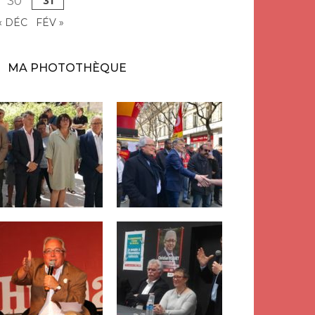
30
31
« DÉC
FÉV »
MA PHOTOTHÈQUE