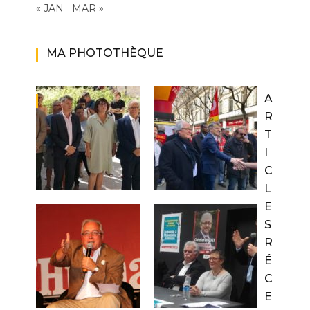
« JAN
MAR »
MA PHOTOTHÈQUE
A
R
T
I
C
L
E
S
R
É
C
E