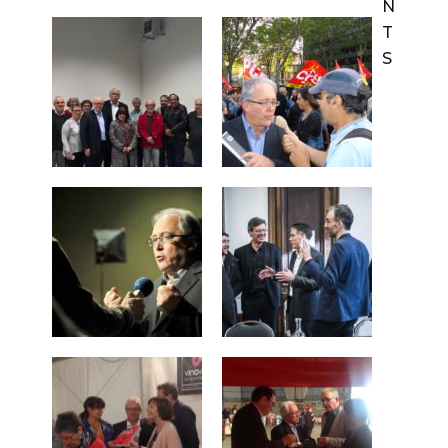
N
T
S