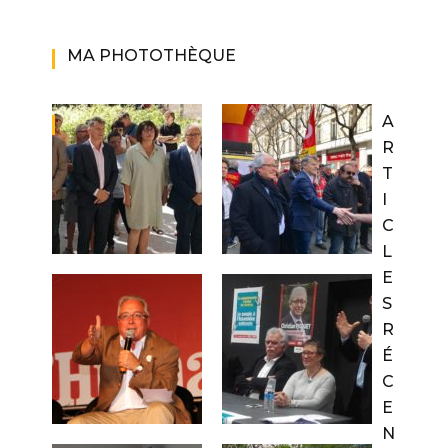
MA PHOTOTHÈQUE
A
R
T
I
C
L
E
S
R
É
C
E
N