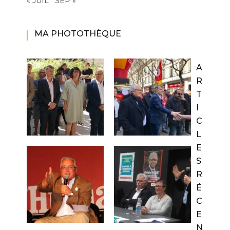
« JUIL
SEP »
MA PHOTOTHÈQUE
A
R
T
I
C
L
E
S
R
É
C
E
N