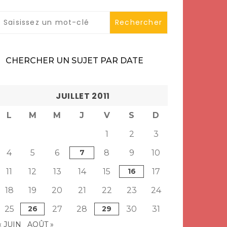
CHERCHER UN SUJET PAR DATE
JUILLET 2011
L
M
M
J
V
S
D
1
2
3
4
5
6
7
8
9
10
11
12
13
14
15
16
17
18
19
20
21
22
23
24
25
26
27
28
29
30
31
« JUIN
AOÛT »