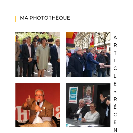
MA PHOTOTHÈQUE
A
R
T
I
C
L
E
S
R
É
C
E
N