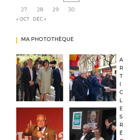
27
28
29
30
« OCT
DÉC »
MA PHOTOTHÈQUE
A
R
T
I
C
L
E
S
R
É