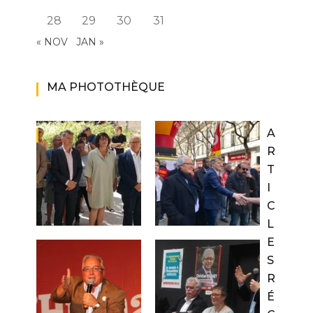
28
29
30
31
« NOV
JAN »
MA PHOTOTHÈQUE
A
R
T
I
C
L
E
S
R
É