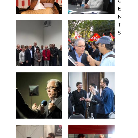
C
E
N
T
S