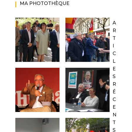
MA PHOTOTHÈQUE
A
R
T
I
C
L
E
S
R
É
C
E
N
T
S