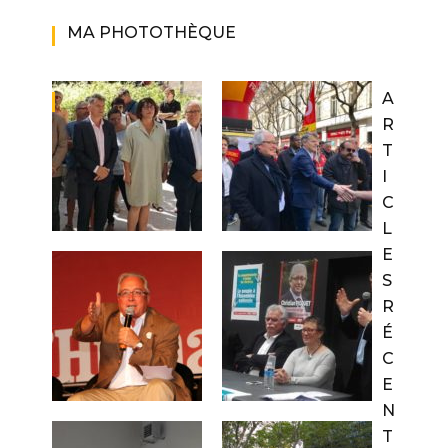
MA PHOTOTHÈQUE
A
R
T
I
C
L
E
S
R
É
C
E
N
T