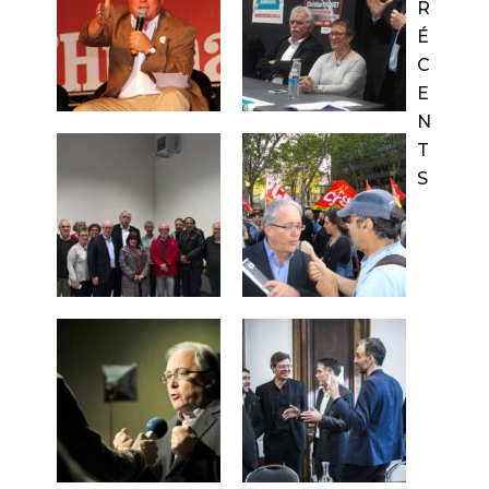
R
É
C
E
N
T
S