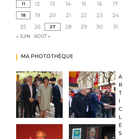
11
12
13
14
15
16
17
18
19
20
21
22
23
24
25
26
27
28
29
30
31
« JUIN
AOÛT »
MA PHOTOTHÈQUE
A
R
T
I
C
L
E
S