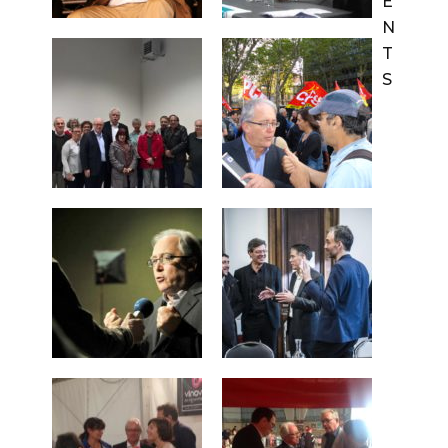
E
N
T
S