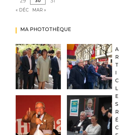
29
30
31
« DÉC
MAR »
MA PHOTOTHÈQUE
A
R
T
I
C
L
E
S
R
É
C