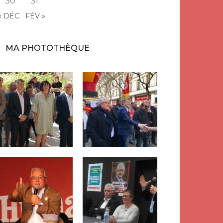
30
31
« DÉC
FÉV »
MA PHOTOTHÈQUE