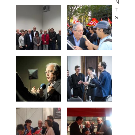
N
T
S