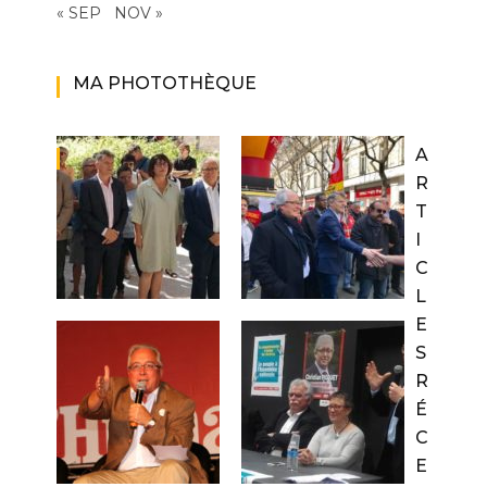
« SEP
NOV »
MA PHOTOTHÈQUE
A
R
T
I
C
L
E
S
R
É
C
E