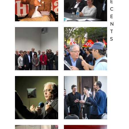
É
C
E
N
T
S