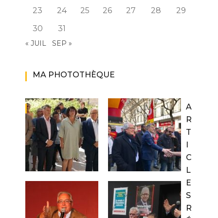
23
24
25
26
27
28
29
30
31
« JUIL
SEP »
MA PHOTOTHÈQUE
A
R
T
I
C
L
E
S
R