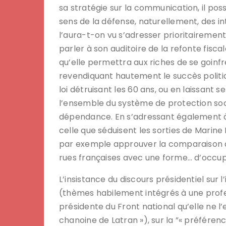
sa stratégie sur la communication, il poss
sens de la défense, naturellement, des i
l’aura-t-on vu s’adresser prioritairement 
parler à son auditoire de la refonte fisca
qu’elle permettra aux riches de se goinf
revendiquant hautement le succès politiq
loi détruisant les 60 ans, ou en laissant s
l’ensemble du système de protection soci
dépendance. En s’adressant également à l
celle que séduisent les sorties de Marin
par exemple approuver la comparaison d
rues françaises avec une forme… d’occup
L’insistance du discours présidentiel sur 
(thèmes habilement intégrés à une profes
présidente du Front national qu’elle ne l’e
chanoine de Latran »), sur la ”« préfére