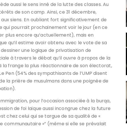
ède aussi le sens inné de la lutte des classes. Au
ntérêts de son camp. Ainsi, ce 31 décembre,
aux siens. En oubliant fort significativement de
le qui pourrait prochainement voir le jour (en ce
rer plus encore qu’actuellement), mais en
ue qu’il estime avoir obtenu avec le vote de sa
e dessiner une logique de privatisation de
ale à travers le débat qu’il ouvre à propos de la
a frange la plus réactionnaire de son électorat,
e Le Pen (54% des sympathisants de l’UMP disent
e la prière de musulmans dans une poignée de
ation).
l’immigration, pour l’occasion associée à la burqa,
sion de foi laïque aussi incongrue chez la future
st chez celui qui se targue de sa qualité de «
nce communautaire »” (même si elle se prévalait