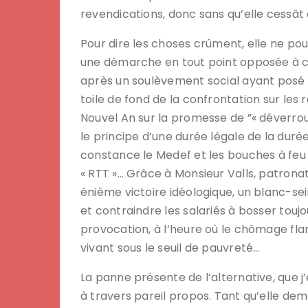
revendications, donc sans qu’elle cessât
Pour dire les choses crûment, elle ne po
une démarche en tout point opposée à cel
après un soulèvement social ayant posé la
toile de fond de la confrontation sur les 
Nouvel An sur la promesse de ”« déverrouil
le principe d’une durée légale de la duré
constance le Medef et les bouches à feu d
« RTT »… Grâce à Monsieur Valls, patrona
énième victoire idéologique, un blanc-se
et contraindre les salariés à bosser tou
provocation, à l’heure où le chômage fl
vivant sous le seuil de pauvreté…
La panne présente de l’alternative, que j
à travers pareil propos. Tant qu’elle d