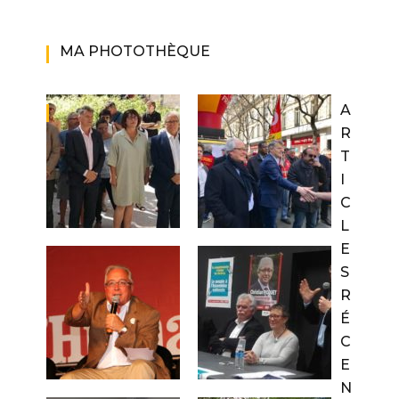
MA PHOTOTHÈQUE
A
R
T
I
C
L
E
S
R
É
C
E
N