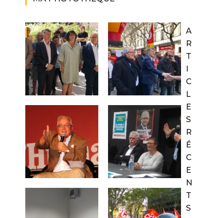
A
R
T
I
C
L
E
S
R
É
C
E
N
T
S