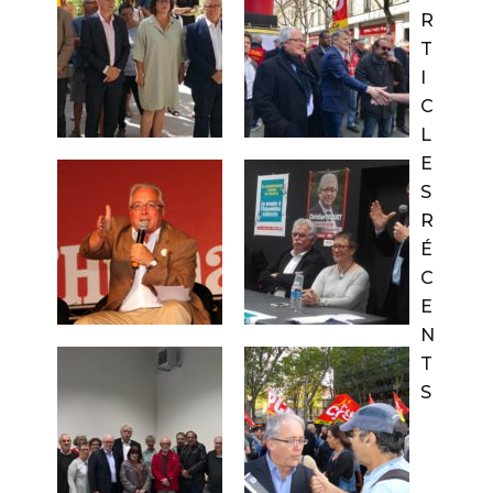
R
T
I
C
L
E
S
R
É
C
E
N
T
S