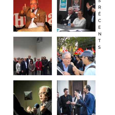
S
R
É
C
E
N
T
S