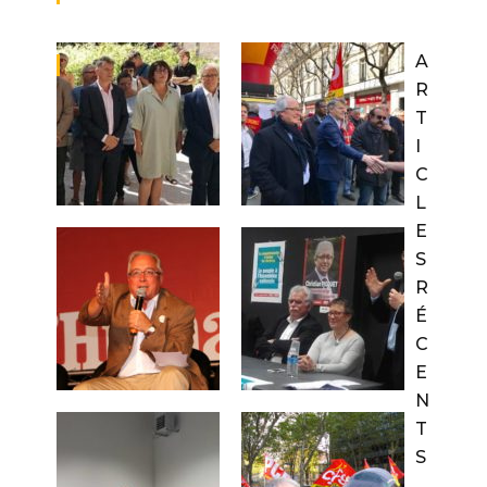
A
R
T
I
C
L
E
S
R
É
C
E
N
T
S