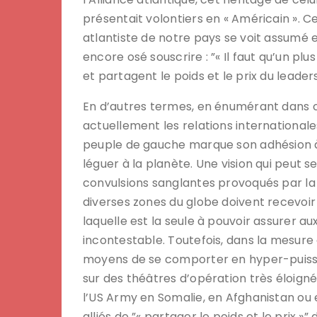
présentait volontiers en « Américain ». C
atlantiste de notre pays se voit assumé 
encore osé souscrire : ”« Il faut qu’un p
et partagent le poids et le prix du leaders
En d’autres termes, en énumérant dans c
actuellement les relations internationales, 
peuple de gauche marque son adhésion à 
léguer à la planète. Une vision qui peut
convulsions sanglantes provoqués par la
diverses zones du globe doivent recevoir
laquelle est la seule à pouvoir assurer 
incontestable. Toutefois, dans la mesure
moyens de se comporter en hyper-puissa
sur des théâtres d’opération très éloigné
l’US Army en Somalie, en Afghanistan ou e
alliés de ”« partager le poids et le prix »