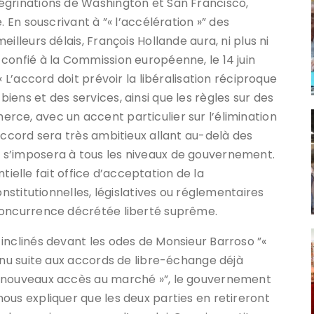
égrinations de Washington et San Francisco,
. En souscrivant à ”« l’accélération »” des
illeurs délais, François Hollande aura, ni plus ni
confié à la Commission européenne, le 14 juin
« L’accord doit prévoir la libéralisation réciproque
ens et des services, ainsi que les règles sur des
ce, avec un accent particulier sur l’élimination
accord sera très ambitieux allant au-delà des
 s’imposera à tous les niveaux de gouvernement.
entielle fait office d’acceptation de la
onstitutionnelles, législatives ou réglementaires
concurrence décrétée liberté suprême.
inclinés devant les odes de Monsieur Barroso ”«
enu suite aux accords de libre-échange déjà
e nouveaux accès au marché »”, le gouvernement
ous expliquer que les deux parties en retireront