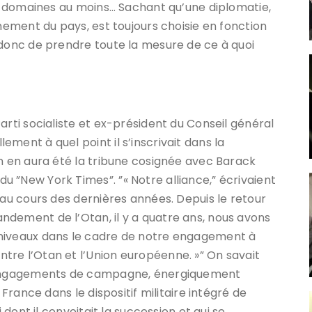
ois domaines au moins… Sachant qu’une diplomatie,
nnement du pays, est toujours choisie en fonction
 donc de prendre toute la mesure de ce à quoi
arti socialiste et ex-président du Conseil général
ment à quel point il s’inscrivait dans la
on en aura été la tribune cosignée avec Barack
 ”New York Times”. ”« Notre alliance,” écrivaient
 au cours des dernières années. Depuis le retour
dement de l’Otan, il y a quatre ans, nous avons
 niveaux dans le cadre de notre engagement à
tre l’Otan et l’Union européenne. »” On savait
s engagements de campagne, énergiquement
 France dans le dispositif militaire intégré de
i dont il convoitait la succession et qui se