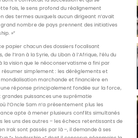
ette fois, le sens profond du réalignement
en des termes auxquels aucun dirigeant n’avait
lus grand nombre de pays prennent des initiatives
hip. »”
e papier chacun des dossiers focalisant
de l’Iran à la Syrie, du Liban à l’Afrique, l’élu du
la vision que le néoconservatisme a fini par
 se résumer simplement : les dérèglements et
 mondialisation marchande et financière en
 une réponse principalement fondée sur la force,
aux grandes puissances une suprématie
 où l’Oncle Sam n’a présentement plus les
nce apte à mener plusieurs conflits simultanés
s les uns des autres – les échecs retentissants de
n Irak sont passés par là –, il demande à ses
” d’un ”« leadership »” dont il conserve néanmoins la