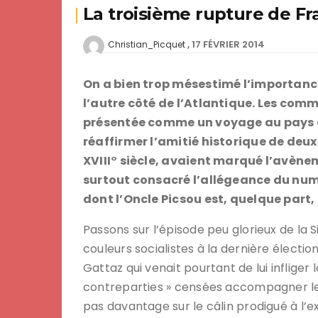
La troisième rupture de Fr
17 FÉVRIER 2014
Christian_Picquet
On a bien trop mésestimé l’importance
l’autre côté de l’Atlantique. Les comm
présentée comme un voyage au pays de
réaffirmer l’amitié historique de deux
XVIII° siècle, avaient marqué l’avène
surtout consacré l’allégeance du num
dont l’Oncle Picsou est, quelque part,
Passons sur l’épisode peu glorieux de la S
couleurs socialistes à la dernière élection
Gattaz qui venait pourtant de lui infliger
contreparties » censées accompagner le 
pas davantage sur le câlin prodigué à l