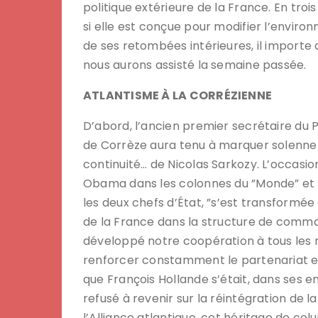
politique extérieure de la France. En tr
si elle est conçue pour modifier l’enviro
de ses retombées intérieures, il importe
nous aurons assisté la semaine passée.
ATLANTISME À LA CORRÉZIENNE
D’abord, l’ancien premier secrétaire du P
de Corrèze aura tenu à marquer solennelle
continuité… de Nicolas Sarkozy. L’occasi
Obama dans les colonnes du ”Monde” et du
les deux chefs d’État, ”s’est transformée
de la France dans la structure de comman
développé notre coopération à tous les
renforcer constamment le partenariat en
que François Hollande s’était, dans se
refusé à revenir sur la réintégration de la
l’Alliance atlantique, cet héritage de celu