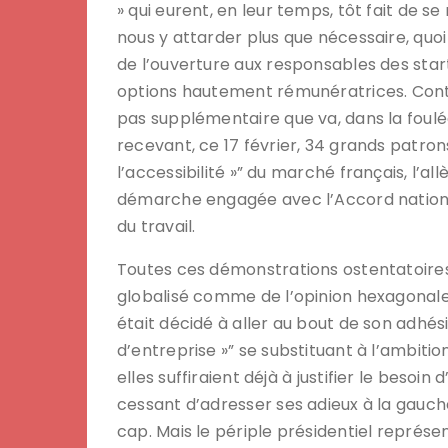
» qui eurent, en leur temps, tôt fait de s
nous y attarder plus que nécessaire, quoi
de l’ouverture aux responsables des start
options hautement rémunératrices. Con
pas supplémentaire que va, dans la foulé
recevant, ce 17 février, 34 grands patron
l’accessibilité »” du marché français, l’al
démarche engagée avec l’Accord national
du travail.
Toutes ces démonstrations ostentatoires 
globalisé comme de l’opinion hexagonale,
était décidé à aller au bout de son adhés
d’entreprise »” se substituant à l’ambiti
elles suffiraient déjà à justifier le besoi
cessant d’adresser ses adieux à la gauc
cap. Mais le périple présidentiel représen