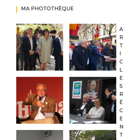
MA PHOTOTHÈQUE
A
R
T
I
C
L
E
S
R
É
C
E
N
T