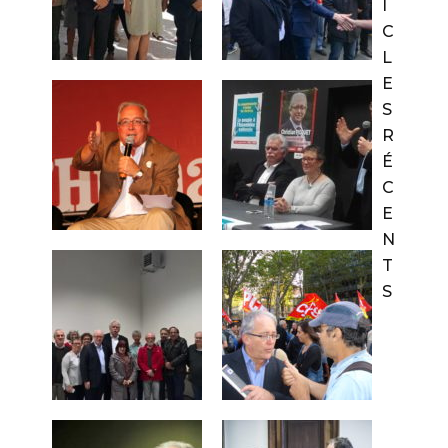
I
C
L
E
S
R
É
C
E
N
T
S