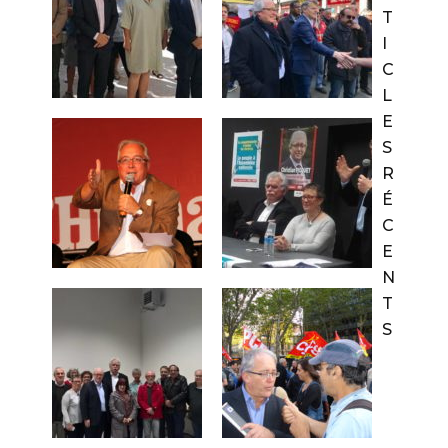
T
I
C
L
E
S
R
É
C
E
N
T
S