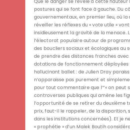
Que le danger se révèle à cette hauteur s
postures qui se font face à gauche. Du c
gouvernementaux, en premier lieu, où la d
réveiller les réflexes du « vote utile » vo
insidieusement la gravité de la menace. Là
l’électorat populaire autour de programm
des boucliers sociaux et écologiques au 
de prendre des distances franches avec
dotations de fonctionnement déployées d
hallucinant ballet : de Julien Dray para
n’apparaisse pas purement et simplement
pour tout commentaire que l’”« on peut so
controverses publiques qui amène les figu
l’opportunité de se retirer du deuxième t
prix, faut-il le rappeler, de la dispariti
dans les institutions concernées). Et je 
« prophétie » d’un Malek Boutih considé