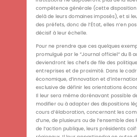
compétence générale (cette disposition q
delà de leurs domaines imposés), et si leu
des préfets, donc de l’État, elles n’en p
décisif à leur échelle.
Pour ne prendre que ces quelques exemple
promulgué par le ”Journal officiel” du 8 a
deviendront les chefs de file des politiqu
entreprises et de proximité. Dans le c
économique, d’innovation et d’internatio
exclusive de définir les orientations écon
Il leur sera même dorénavant possible de
modifier ou à adapter des dispositions lé
cours d’élaboration, concernant les com
d’une, de plusieurs ou de l’ensemble des 
de l’action publique, leurs présidents coi
régionaux. Il leur appartiendra en outre d