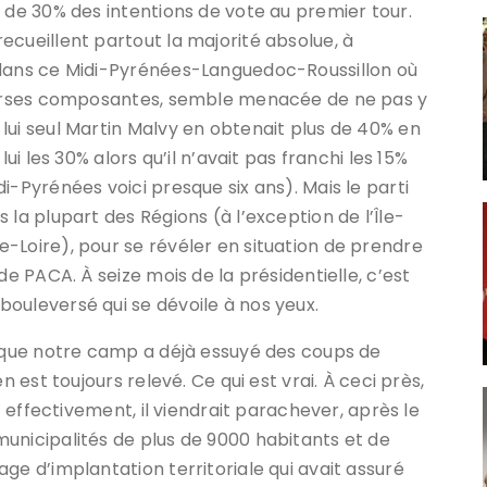
 de 30% des intentions de vote au premier tour.
ecueillent partout la majorité absolue, à
 dans ce Midi-Pyrénées-Languedoc-Roussillon où
iverses composantes, semble menacée de ne pas y
lui seul Martin Malvy en obtenait plus de 40% en
ui les 30% alors qu’il n’avait pas franchi les 15%
i-Pyrénées voici presque six ans). Mais le parti
 la plupart des Régions (à l’exception de l’Île-
-Loire), pour se révéler en situation de prendre
de PACA. À seize mois de la présidentielle, c’est
ouleversé qui se dévoile à nos yeux.
, que notre camp a déjà essuyé des coups de
n est toujours relevé. Ce qui est vrai. À ceci près,
it effectivement, il viendrait parachever, après le
unicipalités de plus de 9000 habitants et de
ge d’implantation territoriale qui avait assuré