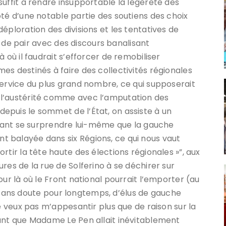
uffit à rendre insupportable la légèreté des
ôté d’une notable partie des soutiens des choix
éploration des divisions et les tentatives de
nt de pair avec des discours banalisant
 où il faudrait s’efforcer de remobiliser
es destinés à faire des collectivités régionales
service du plus grand nombre, ce qui supposerait
 l’austérité comme avec l’amputation des
epuis le sommet de l’État, on assiste à un
issant se surprendre lui-même que la gauche
 balayée dans six Régions, ce qui nous vaut
rtir la tête haute des élections régionales »”, aux
res de la rue de Solferino à se déchirer sur
our là où le Front national pourrait l’emporter (au
on, sans doute pour longtemps, d’élus de gauche
ne veux pas m’appesantir plus que de raison sur la
rant que Madame Le Pen allait inévitablement