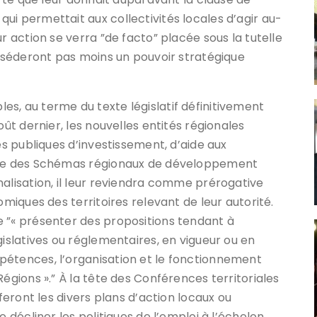
ui permettait aux collectivités locales d’agir au-
r action se verra ”de facto” placée sous la tutelle
osséderont pas moins un pouvoir stratégique
s, au terme du texte législatif définitivement
oût dernier, les nouvelles entités régionales
es publiques d’investissement, d’aide aux
adre des Schémas régionaux de développement
nalisation, il leur reviendra comme prérogative
omiques des territoires relevant de leur autorité.
 ”« présenter des propositions tendant à
gislatives ou réglementaires, en vigueur ou en
pétences, l’organisation et le fonctionnement
Régions ».” À la tête des Conférences territoriales
fferont les divers plans d’action locaux ou
e décliner les politiques de l’emploi à l’échelon