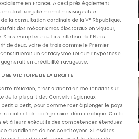
socialisme en France. À ceci près également
es rendrait singulièrement envisageable
 de la consultation cardinale de la V° République,
, du fait des mécanismes électoraux en vigueur,
. Sans compter que l’installation du FN aux
i” de deux, voire de trois comme le Premier
 constituerait un cataclysme tel que l’hypothèse
gagnerait en crédibilité ravageuse.
UNE VICTOIRE DE LA DROITE
cette réflexion, c’est d’abord en me fondant sur
e de la plupart des Conseils régionaux
se petit à petit, pour commencer à plonger le pays
n sociale et de la régression démocratique. Car la
s et à leurs exécutifs des compétences étendues
ce quotidienne de nos concitoyens. Si lesdites
erté que leur donnait auparavant la clause de