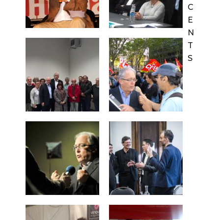
C
E
N
T
S