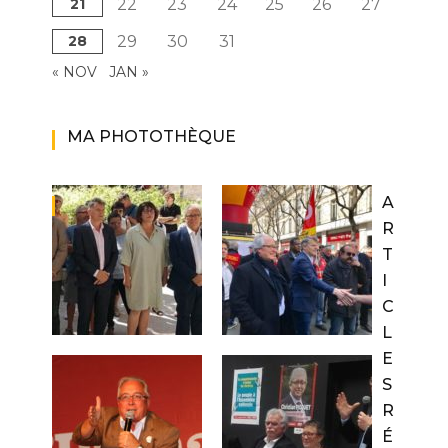
21
22
23
24
25
26
27
28
29
30
31
« NOV
JAN »
MA PHOTOTHÈQUE
A
R
T
I
C
L
E
S
R
É