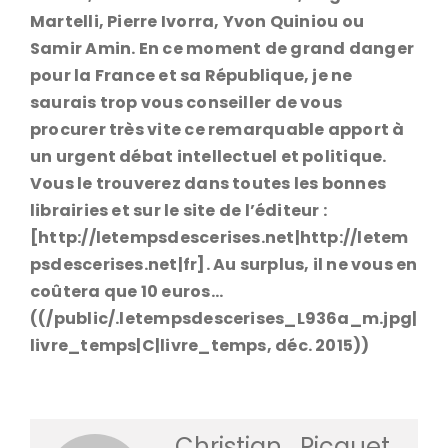
Martelli, Pierre Ivorra, Yvon Quiniou ou
Samir Amin. En ce moment de grand danger
pour la France et sa République, je ne
saurais trop vous conseiller de vous
procurer très vite ce remarquable apport à
un urgent débat intellectuel et politique.
Vous le trouverez dans toutes les bonnes
librairies et sur le site de l’éditeur :
[http://letempsdescerises.net|http://letem
psdescerises.net|fr]. Au surplus, il ne vous en
coûtera que 10 euros…
((/public/.letempsdescerises_L936a_m.jpg|
livre_temps|C|livre_temps, déc. 2015))
Christian_Picquet