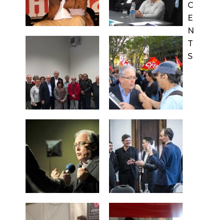
C
E
N
T
S