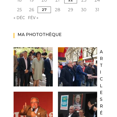
18
19
20
21
22
23
24
25
26
27
28
29
30
31
« DÉC
FÉV »
MA PHOTOTHÈQUE
A
R
T
I
C
L
E
S
R
É