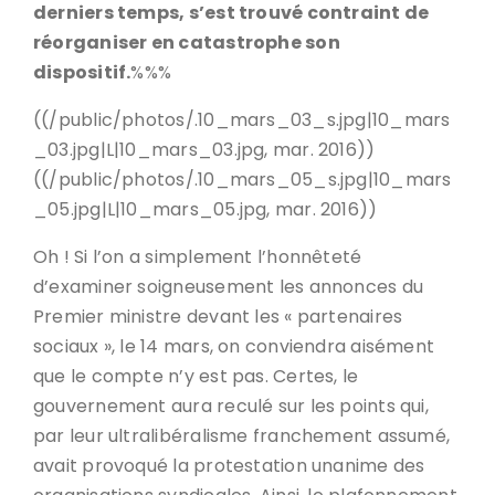
derniers temps, s’est trouvé contraint de
réorganiser en catastrophe son
dispositif.
%%%
((/public/photos/.10_mars_03_s.jpg|10_mars
_03.jpg|L|10_mars_03.jpg, mar. 2016))
((/public/photos/.10_mars_05_s.jpg|10_mars
_05.jpg|L|10_mars_05.jpg, mar. 2016))
Oh ! Si l’on a simplement l’honnêteté
d’examiner soigneusement les annonces du
Premier ministre devant les « partenaires
sociaux », le 14 mars, on conviendra aisément
que le compte n’y est pas. Certes, le
gouvernement aura reculé sur les points qui,
par leur ultralibéralisme franchement assumé,
avait provoqué la protestation unanime des