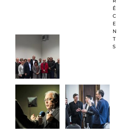
R
É
C
E
N
T
S