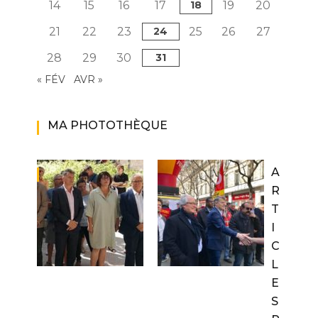
14
15
16
17
18
19
20
21
22
23
24
25
26
27
28
29
30
31
« FÉV
AVR »
MA PHOTOTHÈQUE
A
R
T
I
C
L
E
S