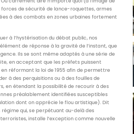
… Ou carrément dire n’importe quoi (à l’image de
s forces de sécurité de lance-roquettes, armes
aptées à des combats en zones urbaines fortement
uer à l’hystérisation du débat public, nos
élément de réponse à la gravité de l’instant, que
urgence. Ils se sont même adaptés à une série de
oite, en acceptant que les préfets puissent
 en réformant la loi de 1955 afin de permettre
der à des perquisitions ou à des fouilles de
s, en étendant la possibilité de recourir à des
onnes préalablement identifiées susceptibles
ation dont on apprécie le flou artistique). Dit
 régime qui, se perpétuant au-delà des
erroristes, installe l’exception comme nouvelle