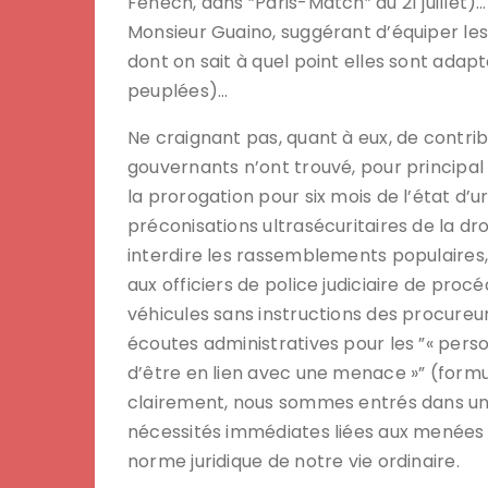
Fenech, dans ”Paris-Match” du 21 juillet)
Monsieur Guaino, suggérant d’équiper le
dont on sait à quel point elles sont ad
peuplées)…
Ne craignant pas, quant à eux, de contrib
gouvernants n’ont trouvé, pour principal 
la prorogation pour six mois de l’état d’
préconisations ultrasécuritaires de la dr
interdire les rassemblements populaires,
aux officiers de police judiciaire de procé
véhicules sans instructions des procureur
écoutes administratives pour les ”« pers
d’être en lien avec une menace »” (formul
clairement, nous sommes entrés dans un
nécessités immédiates liées aux menées t
norme juridique de notre vie ordinaire.