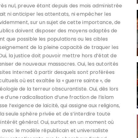
près nul, preuve étant depuis des mois administrée
t ni anticiper les attentats, ni empêcher les
t évidemment, sur un sujet de cette importance, de
 publics doivent disposer des moyens adaptés de
t que possible les populations ou les cibles
nseignement de la pleine capacité de traquer les
Oui, la justice doit pouvoir mettre hors d’état de
aniser de nouveaux massacres. Oui, les autorités
 sites Internet à partir desquels sont proférées
ultuels où est exaltée la « guerre sainte », de
éologie de la terreur obscurantiste. Oui, dès lors
d’une radicalisation d’une fraction de l’islam
se l’exigence de laïcité, qui assigne aux religions,
 la seule sphère privée et de s’interdire toute
’intérêt général. Oui, surtout en un moment où
r avec le modèle républicain et universaliste