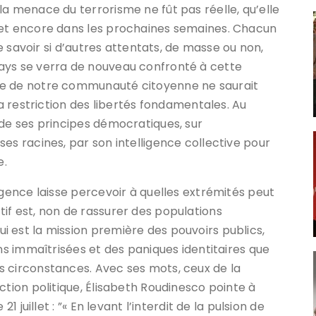
la menace du terrorisme ne fût pas réelle, qu’elle
 et encore dans les prochaines semaines. Chacun
de savoir si d’autres attentats, de masse ou non,
ays se verra de nouveau confronté à cette
se de notre communauté citoyenne ne saurait
la restriction des libertés fondamentales. Au
 de ses principes démocratiques, sur
es racines, par son intelligence collective pour
e.
rgence laisse percevoir à quelles extrémités peut
if est, non de rassurer des populations
 est la mission première des pouvoirs publics,
ons immaîtrisées et des paniques identitaires que
s circonstances. Avec ses mots, ceux de la
ction politique, Élisabeth Roudinesco pointe à
1 juillet : ”« En levant l’interdit de la pulsion de