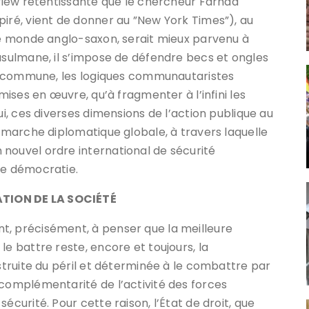
rview retentissante que le chercheur Farhad
piré, vient de donner au ”New York Times”), au
 le monde anglo-saxon, serait mieux parvenu à
musulmane, il s’impose de défendre becs et ongles
loi commune, les logiques communautaristes
 mises en œuvre, qu’à fragmenter à l’infini les
ui, ces diverses dimensions de l’action publique au
démarche diplomatique globale, à travers laquelle
nouvel ordre international de sécurité
de démocratie.
TION DE LA SOCIÉTÉ
t, précisément, à penser que la meilleure
le battre reste, encore et toujours, la
nstruite du péril et déterminée à le combattre par
 complémentarité de l’activité des forces
écurité. Pour cette raison, l’État de droit, que