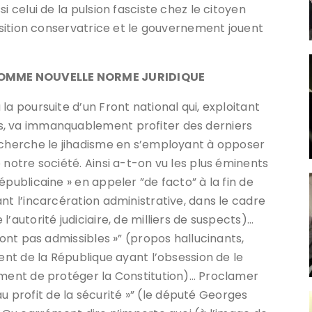
i celui de la pulsion fasciste chez le citoyen
position conservatrice et le gouvernement jouent
COMME NOUVELLE NORME JURIDIQUE
la poursuite d’un Front national qui, exploitant
s, va immanquablement profiter des derniers
echerche le jihadisme en s’employant à opposer
 notre société. Ainsi a-t-on vu les plus éminents
épublicaine » en appeler ”de facto” à la fin de
nt l’incarcération administrative, dans le cadre
’autorité judiciaire, de milliers de suspects)…
sont pas admissibles »” (propos hallucinants,
dent de la République ayant l’obsession de le
ement de protéger la Constitution)… Proclamer
é au profit de la sécurité »” (le député Georges