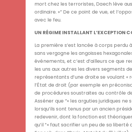
mort chez les terroristes, Daech lève auss
ordinaire. »” De ce point de vue, et l’op
avec le feu.
UN RÉGIME INSTALLANT L’EXCEPTION 
La première s’est lancée à corps perdu à 
sans vergogne les angoisses hexagonale
événements, et c’est d’ailleurs ce que r
les uns aux autres les divers segments de
représentants d’une droite se voulant « r
l’État de droit (par exemple en préconisa
de procédures soustraites au contrôle de l
Asséner que ”« les arguties juridiques ne 
lorsqu’ils sont tenus par un ancien prési
redevenir, dont la fonction est théoriqu
qu’il ”« faut sacrifier un peu de sa libert