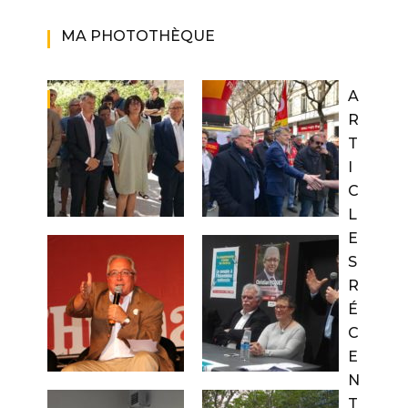
MA PHOTOTHÈQUE
A
R
T
I
C
L
E
S
R
É
C
E
N
T