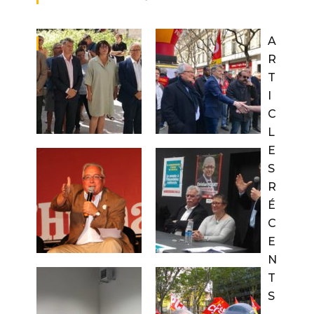
A
R
T
I
C
L
E
S
R
É
C
E
N
T
S