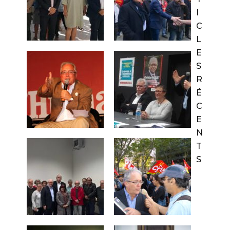
I
C
L
E
S
R
É
C
E
N
T
S