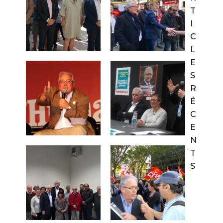
T
I
C
L
E
S
R
É
C
E
N
T
S