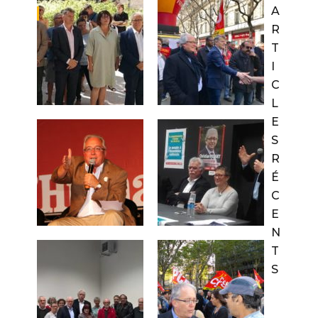
A
R
T
I
C
L
E
S
R
É
C
E
N
T
S