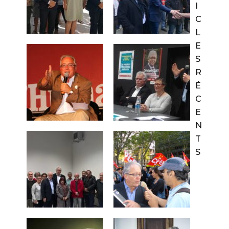
I
C
L
E
S
R
É
C
E
N
T
S