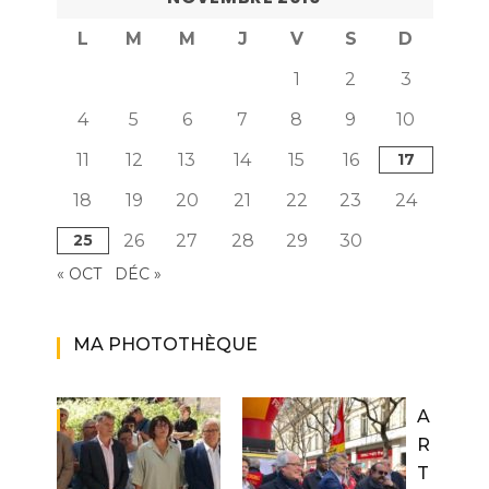
L
M
M
J
V
S
D
1
2
3
4
5
6
7
8
9
10
11
12
13
14
15
16
17
18
19
20
21
22
23
24
25
26
27
28
29
30
« OCT
DÉC »
MA PHOTOTHÈQUE
A
R
T