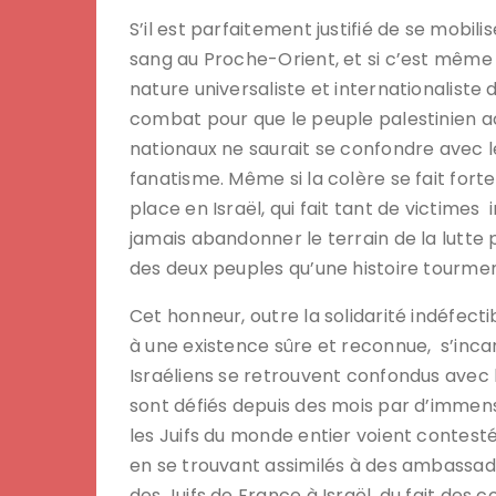
S’il est parfaitement justifié de se mobili
sang au Proche-Orient, et si c’est même
nature universaliste et internationaliste
combat pour que le peuple palestinien a
nationaux ne saurait se confondre avec le
fanatisme. Même si la colère se fait fort
place en Israël, qui fait tant de victime
jamais abandonner le terrain de la lutte po
des deux peuples qu’une histoire tourm
Cet honneur, outre la solidarité indéfecti
à une existence sûre et reconnue, s’inca
Israéliens se retrouvent confondus avec 
sont défiés depuis des mois par d’immen
les Juifs du monde entier voient contest
en se trouvant assimilés à des ambassad
des Juifs de France à Israël, du fait des 