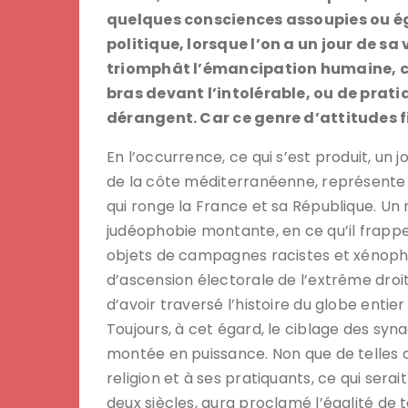
quelques consciences assoupies ou éga
politique, lorsque l’on a un jour de sa
triomphât l’émancipation humaine, c’
bras devant l’intolérable, ou de pratiq
dérangent. Car ce genre d’attitudes fi
En l’occurrence, ce qui s’est produit, un 
de la côte méditerranéenne, représente
qui ronge la France et sa République. Un m
judéophobie montante, en ce qu’il frappe
objets de campagnes racistes et xénoph
d’ascension électorale de l’extrême droit
d’avoir traversé l’histoire du globe entie
Toujours, à cet égard, le ciblage des sy
montée en puissance. Non que de telles 
religion et à ses pratiquants, ce qui serai
deux siècles, aura proclamé l’égalité de t