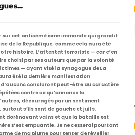
ogues…
nir sur cet antisémitisme immonde qui grandit
rise de la République, comme cela aura été
re histoire. L’attentat terroriste — car c’en
re choisi par ses auteurs que par la volonté
ictimes — ayant visé la synagogue de La
aura été la dernière manifestation
e, d’aucuns concluront peut-être au caractère
épétées contre ce qu’annonce la
 D’autres, découragés par un sentiment
surtout s’ils sont de gauche et juifs,
t dorénavant vains et que la bataille est
ère s’est empuantie. Je ne cesserai pourtant
’arme de ma plume pour tenter de réveiller