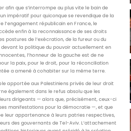
ser afin que s’interrompe au plus vite le bain de
 un impératif pour quiconque se revendique de la
 de l’engagement républicain en France, le
ccède enfin à la reconnaissance de ses droits
s postures de l’exécration, de la fureur ou du
e devant la politique du pouvoir actuellement en
s innocentes, l’honneur de la gauche est de ne
ur la paix, pour le droit, pour la réconciliation
entée a amené à cohabiter sur la même terre.
ble apportée aux Palestiniens privés de leur droit
rne également dans le refus absolu que les
leurs dirigeants — alors que, précisément, ceux-ci
ses manifestations pour la démocratie —, et que
ée leur appartenance à leurs patries respectives,
eurs des gouvernants de Tel-Aviv. L’attachement
conditions historiques ayant présidé à la création