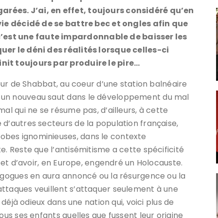
rées. J’ai, en effet, toujours considéré qu’en
 vie décidé de se battre bec et ongles afin que
est une faute impardonnable de baisser les
uer le déni des réalités lorsque celles-ci
nit toujours par produire le pire…
jour de Shabbat, au coeur d’une station balnéaire
 un nouveau saut dans le développement du mal
al qui ne se résume pas, d’ailleurs, à cette
 d’autres secteurs de la population française,
obes ignominieuses, dans le contexte
e. Reste que l’antisémitisme a cette spécificité
r et d’avoir, en Europe, engendré un Holocauste.
nagogues en aura annoncé ou la résurgence ou la
attaques veuillent s’attaquer seulement à une
t déjà odieux dans une nation qui, voici plus de
ous ses enfants quelles que fussent leur origine