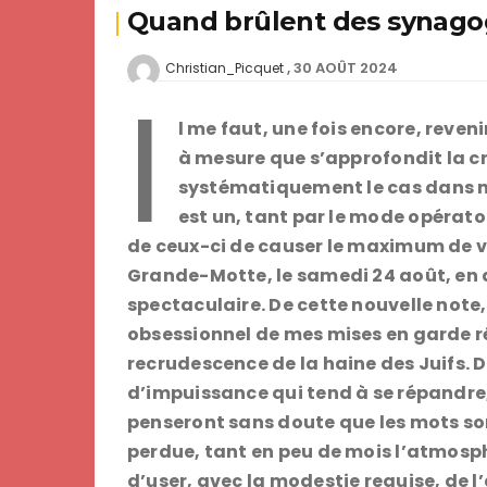
Quand brûlent des synag
30 AOÛT 2024
Christian_Picquet
I
l me faut, une fois encore, reve
à mesure que s’approfondit la c
systématiquement le cas dans not
est un, tant par le mode opératoi
de ceux-ci de causer le maximum de v
Grande-Motte, le samedi 24 août, en 
spectaculaire. De cette nouvelle not
obsessionnel de mes mises en garde r
recrudescence de la haine des Juifs.
d’impuissance qui tend à se répandre, 
penseront sans doute que les mots son
perdue, tant en peu de mois l’atmosph
d’user, avec la modestie requise, de l